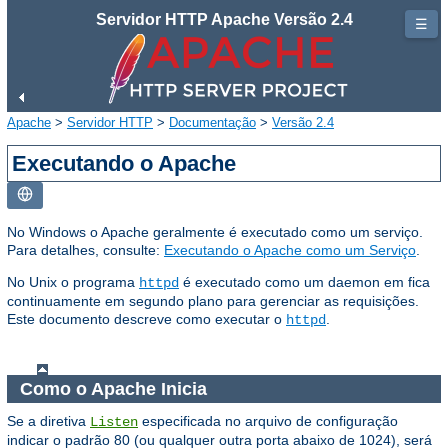
Servidor HTTP Apache Versão 2.4
☰
Apache
>
Servidor HTTP
>
Documentação
>
Versão 2.4
Executando o Apache
No Windows o Apache geralmente é executado como um serviço.
Para detalhes, consulte:
Executando o Apache como um Serviço
.
No Unix o programa
é executado como um daemon em fica
httpd
continuamente em segundo plano para gerenciar as requisições.
Este documento descreve como executar o
.
httpd
Como o Apache Inicia
Se a diretiva
especificada no arquivo de configuração
Listen
indicar o padrão 80 (ou qualquer outra porta abaixo de 1024), será