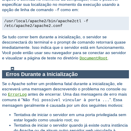
especificar sua localização no momento da execução usando a
opção de linha de comando
como em:
-f
/usr/local/apache2/bin/apache2ctl -f
/etc/apache2/apache2.conf
Se tudo correr bem durante a inicialização, o servidor se
desconectará do terminal e o prompt de comando retornará quase
imediatamente. Isso indica que o servidor está em funcionamento.
Você pode então usar seu navegador para se conectar ao servidor
e visualizar a página de teste no diretório
.
DocumentRoot
Erros Durante a Inicialização
Se o Apache sofrer um problema fatal durante a inicialização, ele
escreverá uma mensagem descrevendo o problema no console ou
no
antes de encerrar. Uma das mensagens de erro mais
ErrorLog
comuns é "
". Essa
Não foi possível vincular à porta ...
mensagem geralmente é causada por um dos seguintes motivos:
Tentativa de iniciar o servidor em uma porta privilegiada sem
estar logado como usuário root; ou
Tentativa de iniciar o servidor quando já existe outra instância
do Apache ou de algum outro servidor web vinculada à