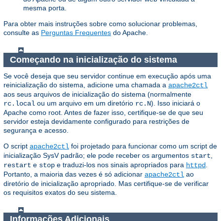
mesma porta.
Para obter mais instruções sobre como solucionar problemas,
consulte as
Perguntas Frequentes
do Apache.
Começando na inicialização do sistema
Se você deseja que seu servidor continue em execução após uma
reinicialização do sistema, adicione uma chamada a
apache2ctl
aos seus arquivos de inicialização do sistema (normalmente
ou um arquivo em um diretório
). Isso iniciará o
rc.local
rc.N
Apache como root. Antes de fazer isso, certifique-se de que seu
servidor esteja devidamente configurado para restrições de
segurança e acesso.
O script
foi projetado para funcionar como um script de
apache2ctl
inicialização SysV padrão; ele pode receber os argumentos
,
start
e
e traduzi-los nos sinais apropriados para
.
restart
stop
httpd
Portanto, a maioria das vezes é só adicionar
ao
apache2ctl
diretório de inicialização apropriado. Mas certifique-se de verificar
os requisitos exatos do seu sistema.
Informações Adicionais