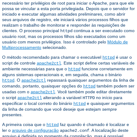
necessário ter privilégios de root para iniciar o Apache, para que ele
possa se vincular a esta porta privilegiada. Depois que o servidor for
iniciado e executar algumas atividades preliminares, como abrir
seus arquivos de registro, ele iniciará vários processos filhos que
realizam o trabalho de monitorar e responder às requisições de
clientes. O processo principal
continua a ser executado como
httpd
usuário root, mas os processos filhos são executados como um
usuário com menos privilégios. Isso é controlado pelo
Módulo de
Multiprocessamento
selecionado.
O método recomendado para chamar o executável
é usar o
httpd
script de controle
. Este script define certas variáveis ​​de
apache2ctl
ambiente necessárias para que o
funcione corretamente em
httpd
alguns sistemas operacionais e, em seguida, chama o binário
. O
repassará quaisquer argumentos da linha de
httpd
apache2ctl
comando, portanto, quaisquer opções do
também podem ser
httpd
usadas com o
. Você também pode editar diretamente
apache2ctl
o script
alterando a variável
no início para
apache2ctl
HTTPD
especificar o local correto do binário
e quaisquer argumentos
httpd
da linha de comando que você deseje que estejam
sempre
presentes.
A primeira coisa que o
faz quando é chamado é localizar e
httpd
ler o
arquivo de configuração
. A localização deste
apache2.conf
arquivo é definida no momento da compilação, mas é possível